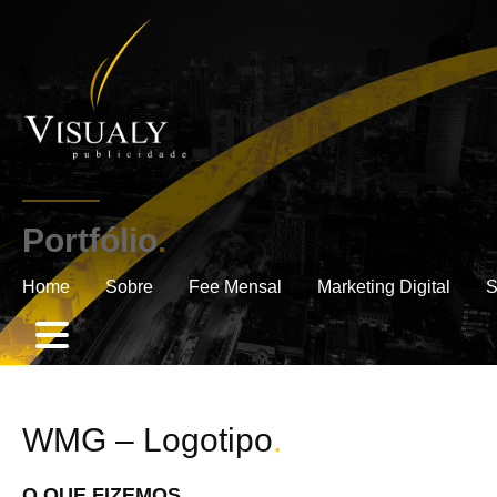
Portfólio
.
Home
Sobre
Fee Mensal
Marketing Digital
S
WMG – Logotipo
.
O QUE FIZEMOS