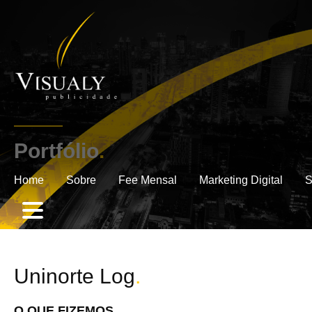
Portfólio
.
Home
Sobre
Fee Mensal
Marketing Digital
S
Uninorte Log
.
O QUE FIZEMOS