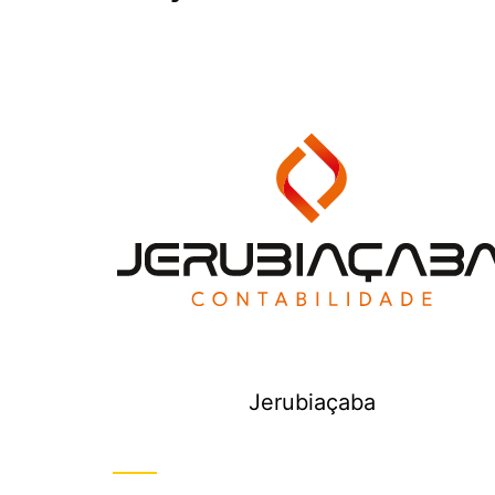
Jerubiaçaba