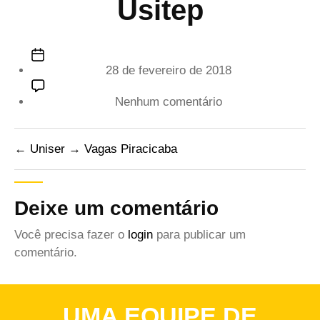
Usitep
Data
28 de fevereiro de 2018
de
publicação
em
Nenhum comentário
Usitep
←
Uniser
→
Vagas Piracicaba
Deixe um comentário
Você precisa fazer o
login
para publicar um
comentário.
UMA EQUIPE DE