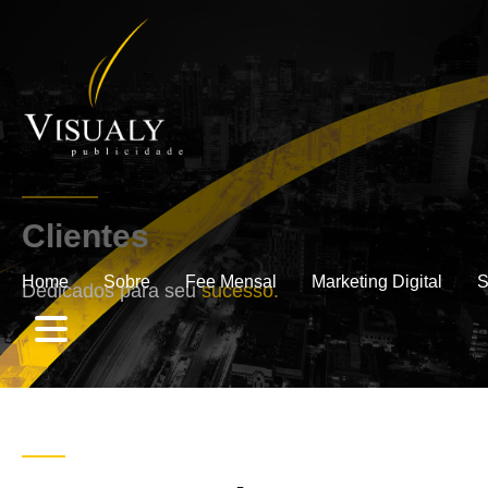
Clientes
.
Home
Sobre
Fee Mensal
Marketing Digital
S
Dedicados para seu
sucesso.