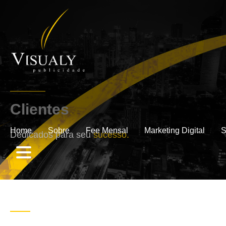
Clientes
.
Home
Sobre
Fee Mensal
Marketing Digital
S
Dedicados para seu
sucesso.