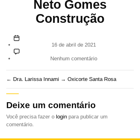
Neto Gomes
Construção
Data
16 de abril de 2021
de
publicação
em
Nenhum comentário
Neto
Gomes
←
Dra. Larissa Innami
→
Oxicorte Santa Rosa
Construção
Deixe um comentário
Você precisa fazer o
login
para publicar um
comentário.