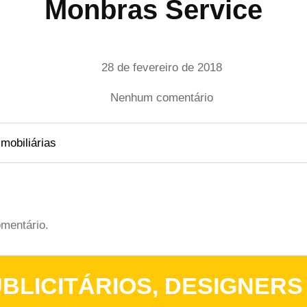
Monbras Service
Data
28 de fevereiro de 2018
de
publicação
em
Nenhum comentário
Monbras
Service
mobiliárias
mentário.
BLICITÁRIOS, DESIGNERS