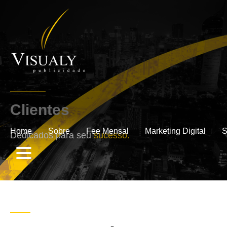
Clientes
.
Home
Sobre
Fee Mensal
Marketing Digital
S
Dedicados para seu
sucesso.