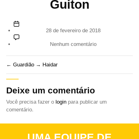
Guiton
Data
28 de fevereiro de 2018
de
publicação
em
Nenhum comentário
Guiton
←
Guardião
→
Haidar
Deixe um comentário
Você precisa fazer o
login
para publicar um
comentário.
UMA EQUIPE DE