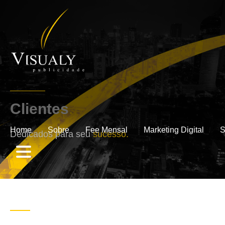
Clientes
.
Home
Sobre
Fee Mensal
Marketing Digital
S
Dedicados para seu
sucesso.