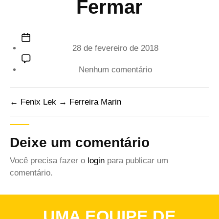
Fermar
Data
28 de fevereiro de 2018
de
publicação
em
Nenhum comentário
Fermar
←
Fenix Lek
→
Ferreira Marin
Deixe um comentário
Você precisa fazer o
login
para publicar um
comentário.
UMA EQUIPE DE