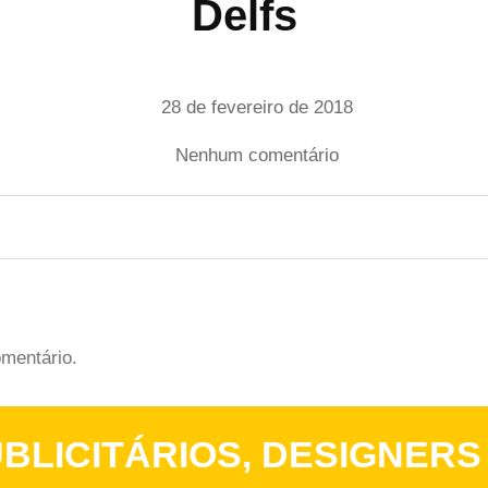
Delfs
Data
28 de fevereiro de 2018
de
publicação
em
Nenhum comentário
Delfs
mentário.
BLICITÁRIOS, DESIGNERS