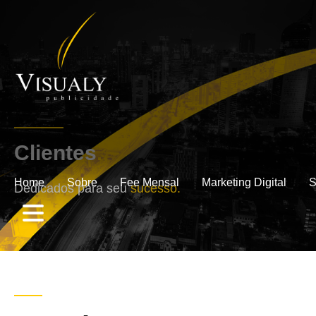
Clientes
.
Home
Sobre
Fee Mensal
Marketing Digital
S
Dedicados para seu
sucesso.