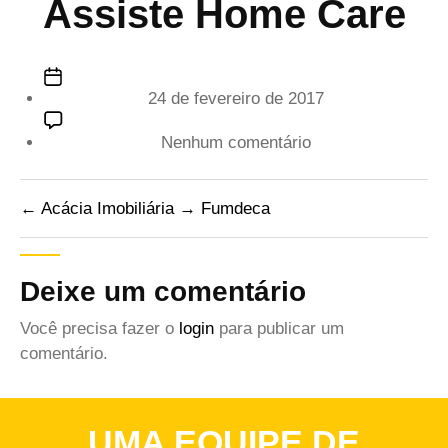
Assiste Home Care
Data
24 de fevereiro de 2017
de
publicação
em
Nenhum comentário
Assiste
Home
←
Acácia Imobiliária
→
Fumdeca
Care
Deixe um comentário
Você precisa fazer o
login
para publicar um
comentário.
UMA EQUIPE DE