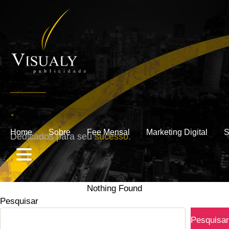
.
Home
Sobre
Fee Mensal
Marketing Digital
S
Dedicados para seu
sucesso.
Nothing Found
Pesquisar
Pesquisar