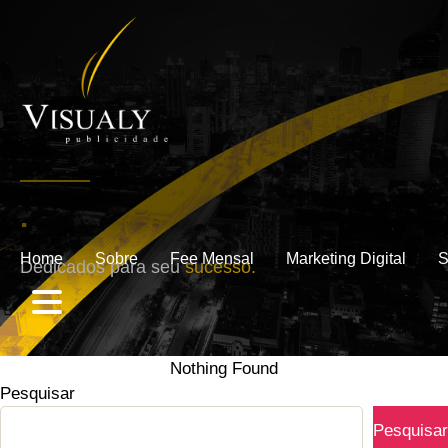
.
Home
Sobre
Fee Mensal
Marketing Digital
S
Dedicados para seu
sucesso.
Nothing Found
Pesquisar
Pesquisar