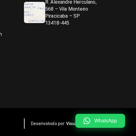
R. Alexandre Herculano,
568 – Vila Monteiro
Piracicaba – SP
13418-445
h
WhatsApp
Desenvolvido por:
Visualy Publicidade