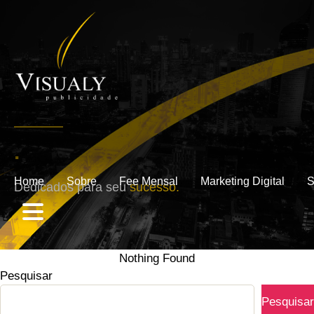
.
Home
Sobre
Fee Mensal
Marketing Digital
S
Dedicados para seu
sucesso.
Nothing Found
Pesquisar
Pesquisar