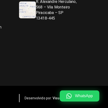
R. Alexandre Herculano,
568 – Vila Monteiro
Piracicaba – SP
13418-445
h
WhatsApp
Desenvolvido por:
Visualy Publicidade