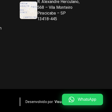
R. Alexandre Herculano,
568 – Vila Monteiro
Piracicaba – SP
13418-445
h
WhatsApp
Desenvolvido por:
Visualy Publicidade