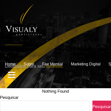
.
Home
Sobre
Fee Mensal
Marketing Digital
S
Dedicados para seu
sucesso.
Nothing Found
Pesquisar
Pesquisar