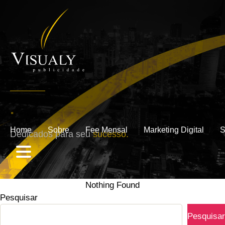
.
Home
Sobre
Fee Mensal
Marketing Digital
S
Dedicados para seu
sucesso.
Nothing Found
Pesquisar
Pesquisar