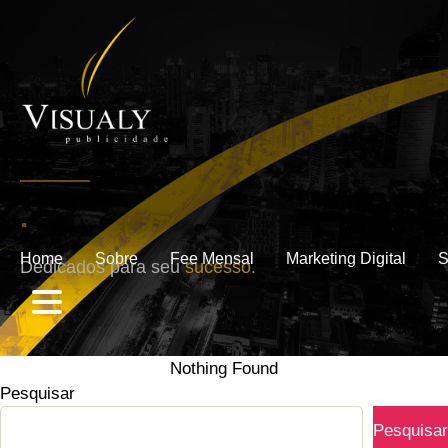
.
Home
Sobre
Fee Mensal
Marketing Digital
S
Dedicados para seu
sucesso.
Nothing Found
Pesquisar
Pesquisar