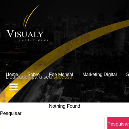
.
Home
Sobre
Fee Mensal
Marketing Digital
S
Dedicados para seu
sucesso.
Nothing Found
Pesquisar
Pesquisar