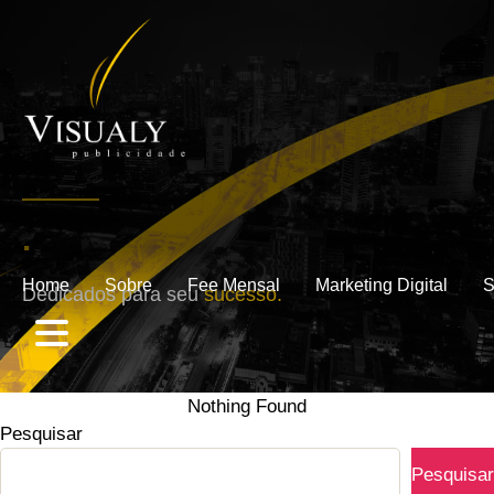
.
Home
Sobre
Fee Mensal
Marketing Digital
S
Dedicados para seu
sucesso.
Nothing Found
Pesquisar
Pesquisar