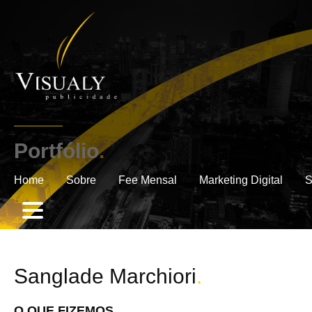
Portfólio
.
Home
Sobre
Fee Mensal
Marketing Digital
S
Sanglade Marchiori
.
O QUE FIZEMOS