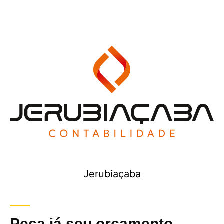
Jerubiaçaba
Peça já seu orçamento
.