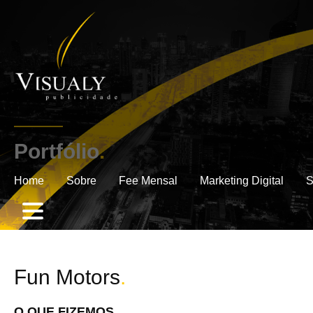
Portfólio
.
Home
Sobre
Fee Mensal
Marketing Digital
S
Fun Motors
.
O QUE FIZEMOS