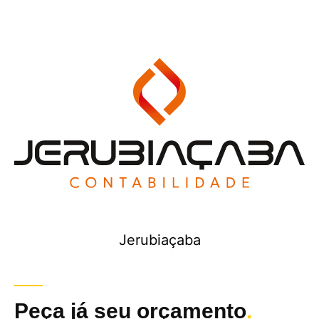
Jerubiaçaba
Peça já seu orçamento
.