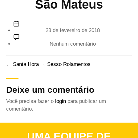
São Mateus
Data
28 de fevereiro de 2018
de
publicação
em
Nenhum comentário
São
Mateus
←
Santa Hora
→
Sesso Rolamentos
Deixe um comentário
Você precisa fazer o
login
para publicar um
comentário.
UMA EQUIPE DE