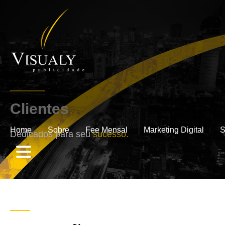
Clientes
.
Home
Sobre
Fee Mensal
Marketing Digital
S
Dedicados para seu
sucesso.