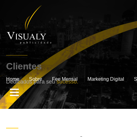
Clientes
.
Home
Sobre
Fee Mensal
Marketing Digital
S
Dedicados para seu
sucesso.