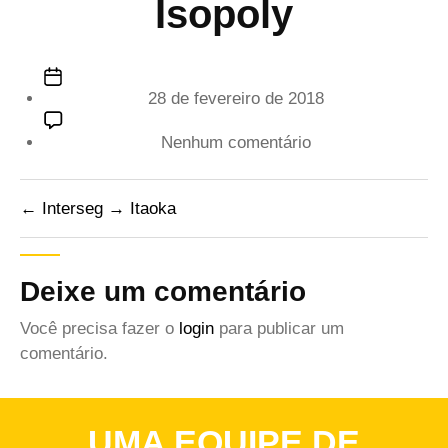
Isopoly
Data
28 de fevereiro de 2018
de
publicação
em
Nenhum comentário
Isopoly
←
Interseg
→
Itaoka
Deixe um comentário
Você precisa fazer o
login
para publicar um
comentário.
UMA EQUIPE DE