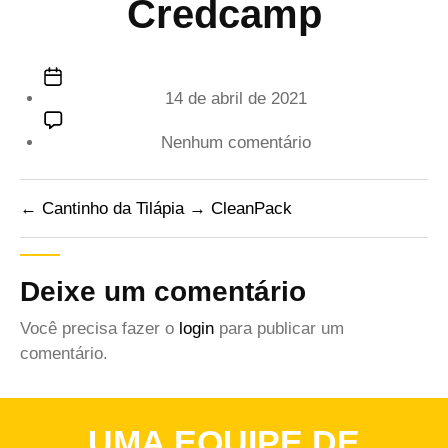
Credcamp
Data
14 de abril de 2021
de
publicação
em
Nenhum comentário
Credcamp
←
Cantinho da Tilápia
→
CleanPack
Deixe um comentário
Você precisa fazer o
login
para publicar um
comentário.
UMA EQUIPE DE