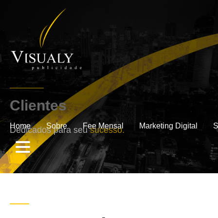
Clientes
.
Home
Sobre
Fee Mensal
Marketing Digital
S
Dedicados para seu
sucesso.